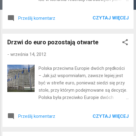
bo wierzę, że w tych czasach kryzysu,
byłoby błędem pozostawić obronę państw
CZYTAJ WIĘCEJ
Prześlij komentarz
nacjonalistom i populistom – wyjaśnił
Barroso w swoim wystąpieniu w PE. –
Wierzę w Europę, gdzie ludzie są dumni ze
Drzwi do euro pozostają otwarte
swej narodowości, ale też dumni z tego, że
są Europejczykami. Stworzenie takiej
-
września 14, 2012
federacji będzie jednak, jak podkreślał
przewodniczący KE, wymagało nowego
Polska przeciwna Europie dwóch prędkości
traktatu. Barroso zapowiedział, że Komisja
– Jak już wspomniałam, zawsze lepiej jest
przygotuje niedługo raport w tej sprawie.
być w strefie euro, ponieważ siedzi się przy
Najważniejsza ma być jednak „wielka
stole, przy którym podejmowane są decyzje.
europejska debata”. SPACEROWNIK
Polska była przeciwko Europie dwóch
KULTURALNY: Grodno - od Pogoni do, no
prędkości. Prawdziwym
właśnie, dokąd...? Gdańsk, skąd wieje wiatr
niebezpieczeństwem jest stworzenie grupy
historii Poznań - miasto, z którego
CZYTAJ WIĘCEJ
Prześlij komentarz
bliskiej współpracy, która na pewnym etapie
wyrzucają za rozrzutność? Kowno -
powiedziałaby „nie możemy dopuścić już
podążając śladami wielkiego Witolda i
nikogo innego”. Wciąż jednak drzwi są