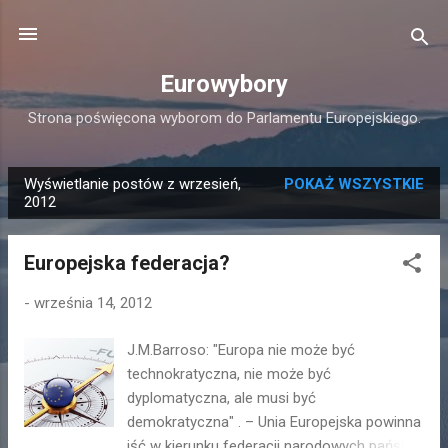
Przejdź do głównej zawartości
Eurowybory
Strona poświęcona wyborom do Parlamentu Europejskiego.
Wyświetlanie postów z wrzesień,
POKAŻ WSZYSTKIE
P
2012
o
s
Europejska federacja?
t
y
-
września 14, 2012
J.M.Barroso: "Europa nie może być
technokratyczna, nie może być
dyplomatyczna, ale musi być
demokratyczna" . – Unia Europejska powinna
iść w kierunku federacji narodowych państw,