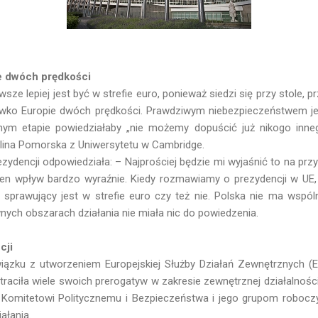
e dwóch prędkości
sze lepiej jest być w strefie euro, ponieważ siedzi się przy stole,
ciwko Europie dwóch prędkości. Prawdziwym niebezpieczeństwem jest
nym etapie powiedziałaby „nie możemy dopuścić już nikogo inneg
olina Pomorska z Uniwersytetu w Cambridge.
ydencji odpowiedziała: – Najprościej będzie mi wyjaśnić to na przyk
ten wpływ bardzo wyraźnie. Kiedy rozmawiamy o prezydencji w UE
ą sprawujący jest w strefie euro czy też nie. Polska nie ma wspól
ych obszarach działania nie miała nic do powiedzenia.
cji
ązku z utworzeniem Europejskiej Służby Działań Zewnętrznych (ESD
traciła wiele swoich prerogatyw w zakresie zewnętrznej działalnośc
 Komitetowi Politycznemu i Bezpieczeństwa i jego grupom roboczy
ałania.