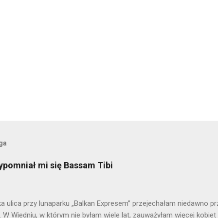
oga
ypomniał mi się Bassam Tibi
a ulica przy lunaparku „Balkan Expresem” przejechałam niedawno prz
i. W Wiedniu, w którym nie byłam wiele lat, zauważyłam więcej kobi