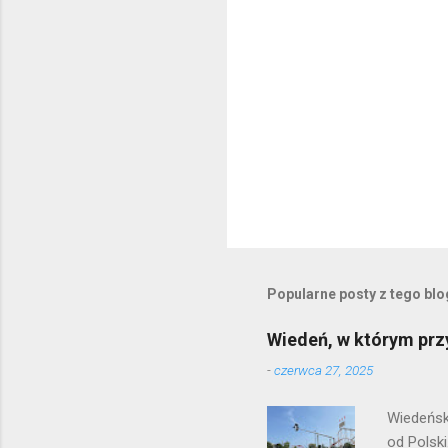
e
Popularne posty z tego bl
Wiedeń, w którym prz
-
czerwca 27, 2025
Wiedeńsk
od Polsk