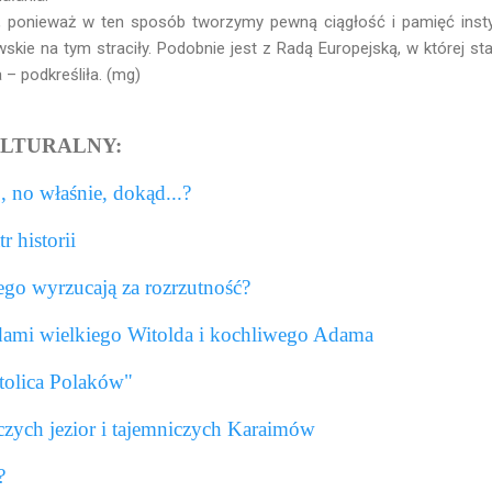
p, ponieważ w ten sposób tworzymy pewną ciągłość i pamięć insty
skie na tym straciły. Podobnie jest z Radą Europejską, w której st
 – podkreśliła. (mg)
LTURALNY:
 no właśnie, dokąd...?
tr historii
ego wyrzucają za rozrzutność?
dami wielkiego Witolda i kochliwego Adama
tolica Polaków"
zych jezior i tajemniczych Karaimów
ć?