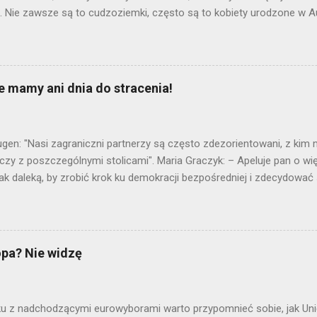
 Nie zawsze są to cudzoziemki, często są to kobiety urodzone w Aus
ieniły swój ubiór. To w Wiedniu zaczął mi się przypominać Bassam Tib
go pochodzenia. I jego rosnący pesymizm. Profesor Tibi ukuł pojęcie
c polityków do stworzenia mostu między Europejczykami a islamski
opierać na europeizacji islamu, na jego reformowaniu. Kilka lat tem
e mamy ani dnia do stracenia!
 „Cicero”: „Islam chuściany jest przeciwieństwem euroislamu. (…) D
roislamu. Kapituluję”. Bassam Tibi: Dialog cywilizacji Będąc w austri
na pobliskie wzgórze Kahlenberg, skąd Jan III Sobieski dowodził sły
ugen: "Nasi zagraniczni partnerzy są często zdezorientowani, z kim
 czy z poszczególnymi stolicami". Maria Graczyk: – Apeluje pan o w
ak daleką, by zrobić krok ku demokracji bezpośredniej i zdecydować 
ryzykowne? Günter Verheugen: – Nie jestem przeciwnikiem referendu
zenia udziału obywateli UE w podejmowaniu decyzji. Jednak nie jest
 też kilka trudnych pytań. W przypadku ogólnoeuropejskiego referen
h członkowskich, w których większość obywateli zagłosowała prz
opa? Nie widzę
 UE może być ważniejsza od większości na poziomie państw człon
est inny. Uważam, że „więcej Europy” w sensie przekazania części k
nijny może być rozpatrywane tylko, jeżeli stworzymy pełnoprawną de
u z nadchodzącymi eurowyborami warto przypomnieć sobie, jak Uni