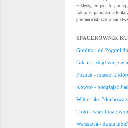
– Myślę, że jest to postę
faktu, że państwa członkow
premiera lub szefa państwa
SPACEROWNIK KU
Grodno - od Pogoni do,
Gdańsk, skąd wieje wia
Poznań - miasto, z któr
Kowno - podążając śla
Wilno jako "duchowa s
Troki - wśród malownic
Warszawa - da się lubi