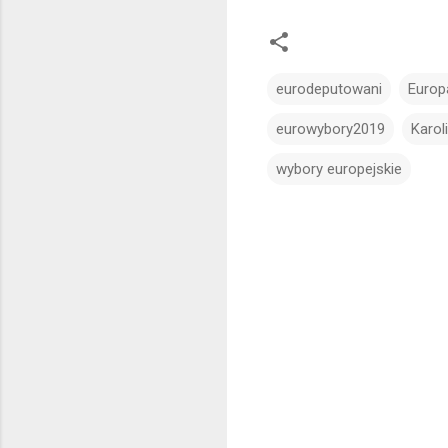
eurodeputowani
Europ
eurowybory2019
Karo
wybory europejskie
K
o
m
e
n
t
a
r
z