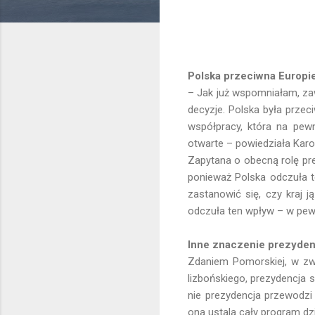
Polska przeciwna Europi
– Jak już wspomniałam, zaw
decyzje. Polska była prze
współpracy, która na pew
otwarte – powiedziała Kar
Zapytana o obecną rolę prez
ponieważ Polska odczuła 
zastanowić się, czy kraj j
odczuła ten wpływ – w pewn
Inne znaczenie prezyden
Zdaniem Pomorskiej, w zwi
lizbońskiego, prezydencja s
nie prezydencja przewodzi
ona ustala cały program dzi