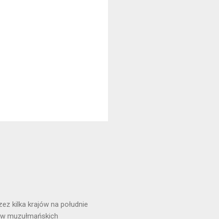
ez kilka krajów na południe
et w muzułmańskich