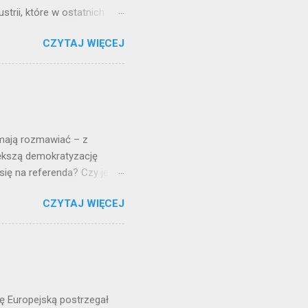
trii, które w ostatnich
i , niemiecki politolog
CZYTAJ WIĘCEJ
 „euroislamu”, przez lata
mi imigrantami. Ten most
u alarmował w niemieckim
ziś czuję się pokonany. Nie
ackiej stolicy, chciałam
n...
 mają rozmawiać – z
iększą demokratyzację
się na referenda? Czy jest
m, które byłoby narzędziem
CZYTAJ WIĘCEJ
 to najważniejsza kwestia,
dum, co stałoby się w tych
eciw? Czy większość na
kowskich? Mój punkt
ompetencji krajowych na
mokrację parlamentarną. ...
ę Europejską postrzegał