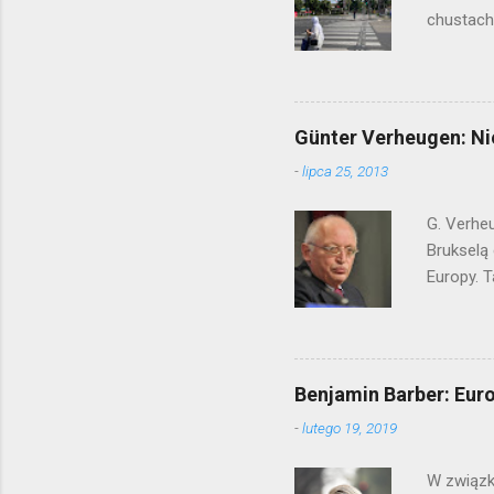
chustach.
latach zm
syryjskie
nawołują
miał się 
Günter Verheugen: Ni
magazynie
-
lipca 25, 2013
będzie eu
pojechać 
G. Verhe
Brukselą
Europy. T
to zbyt 
do zwięks
powstaje
państwac
Benjamin Barber: Eur
poziomie
-
lutego 19, 2019
wyjścia j
poziom u
W związk