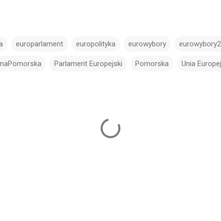
a
europarlament
europolityka
eurowybory
eurowybory
linaPomorska
Parlament Europejski
Pomorska
Unia Europe