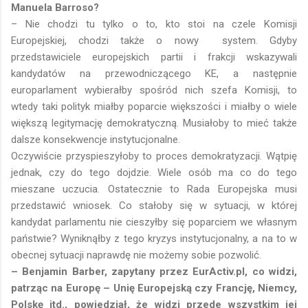
Manuela Barroso?
– Nie chodzi tu tylko o to, kto stoi na czele Komisji
Europejskiej, chodzi także o nowy system.
Gdyby
przedstawiciele europejskich partii i frakcji wskazywali
kandydatów na przewodniczącego KE, a następnie
europarlament wybierałby spośród nich szefa Komisji, to
wtedy taki polityk miałby poparcie większości i miałby o wiele
większą legitymację demokratyczną. Musiałoby to mieć także
dalsze konsekwencje instytucjonalne.
Oczywiście przyspieszyłoby to proces demokratyzacji. Wątpię
jednak, czy do tego dojdzie. Wiele osób ma co do tego
mieszane uczucia. Ostatecznie to Rada Europejska musi
przedstawić wniosek. Co stałoby się w sytuacji, w której
kandydat parlamentu nie cieszyłby się poparciem we własnym
państwie? Wyniknąłby z tego kryzys instytucjonalny, a na to w
obecnej sytuacji naprawdę nie możemy sobie pozwolić.
– Benjamin Barber, zapytany przez EurActiv.pl, co widzi,
patrząc na Europę – Unię Europejską czy Francję, Niemcy,
Polskę itd., powiedział, że widzi przede wszystkim jej