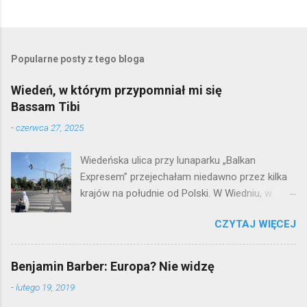
Popularne posty z tego bloga
Wiedeń, w którym przypomniał mi się
Bassam Tibi
-
czerwca 27, 2025
Wiedeńska ulica przy lunaparku „Balkan
Expresem” przejechałam niedawno przez kilka
krajów na południe od Polski. W Wiedniu, w
którym nie byłam wiele lat, zauważyłam więcej
CZYTAJ WIĘCEJ
kobiet w muzułmańskich chustach. Nie zawsze
są to cudzoziemki, często są to kobiety
urodzone w Austrii, które w ostatnich latach
Benjamin Barber: Europa? Nie widzę
zmieniły swój ubiór. To w Wiedniu zaczął mi się
-
lutego 19, 2019
przypominać Bassam Tibi , niemiecki politolog