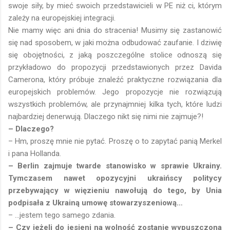
swoje siły, by mieć swoich przedstawicieli w PE niż ci, którym
zależy na europejskiej integracji.
Nie mamy więc ani dnia do stracenia! Musimy się zastanowić
się nad sposobem, w jaki można odbudować zaufanie. I dziwię
się obojętności, z jaką poszczególne stolice odnoszą się
przykładowo do propozycji przedstawionych przez Davida
Camerona, który próbuje znaleźć praktyczne rozwiązania dla
europejskich problemów. Jego propozycje nie rozwiązują
wszystkich problemów, ale przynajmniej kilka tych, które ludzi
najbardziej denerwują. Dlaczego nikt się nimi nie zajmuje?!
– Dlaczego?
– Hm, proszę mnie nie pytać. Proszę o to zapytać panią Merkel
i pana Hollanda.
– Berlin zajmuje twarde stanowisko w sprawie Ukrainy.
Tymczasem nawet opozycyjni ukraińscy politycy
przebywający w więzieniu nawołują do tego, by Unia
podpisała z Ukrainą umowę stowarzyszeniową…
– …jestem tego samego zdania.
– Czy jeżeli do jesieni na wolność zostanie wypuszczona