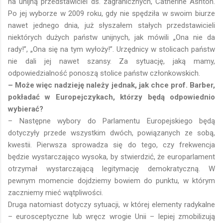
na unijną przedstawiciel ds. zagranicznych, Catherine Ashton.
Po jej wyborze w 2009 roku, gdy nie spędziła w swoim biurze
nawet jednego dnia, już słyszałem stałych przedstawicieli
niektórych dużych państw unijnych, jak mówili „Ona nie da
rady!”, „Ona się na tym wyłoży!”. Urzędnicy w stolicach państw
nie dali jej nawet szansy. Za sytuację, jaką mamy,
odpowiedzialność ponoszą stolice państw członkowskich.
– Może więc nadzieję należy jednak, jak chce prof. Barber,
pokładać w Europejczykach, którzy będą odpowiednio
wybierać?
– Następne wybory do Parlamentu Europejskiego będą
dotyczyły przede wszystkim dwóch, powiązanych ze sobą,
kwestii. Pierwsza sprowadza się do tego, czy frekwencja
będzie wystarczająco wysoka, by stwierdzić, że europarlament
otrzymał wystarczającą legitymację demokratyczną. W
pewnym momencie dojdziemy bowiem do punktu, w którym
zaczniemy mieć wątpliwości.
Druga natomiast dotyczy sytuacji, w której elementy radykalne
– eurosceptyczne lub wręcz wrogie Unii – lepiej zmobilizują