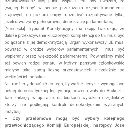
członkowskich? Mój punkt wyjścia jest inny. Uważam, że
„więcej Europy” w sensie przekazania części kompetencji
krajowych na poziom unijny może być rozpatrywane tylko,
jeżeli stworzymy pełnoprawną demokrację parlamentarną.
[Niemiecki] Trybunał Konstytucyjny ma rację, twierdząc, że
dalsze przekazywanie kluczowych kompetencji do UE musi być
połączone z jej demokratyzacją. Organ wykonawczy UE musi
powstać w drodze wyborów parlamentarnych i musi być
wspierany przez większość parlamentarną. Powinniśmy mieć
też pewien rodzaj senatu, w którym państwa członkowskie
miałyby taką samą liczbę przedstawicieli, niezależnie od
wielkości ich populacji.
Nie możemy dopuścić do tego, by ważne decyzje, wymagające
pełnej demokratycznej legitymacji, powędrowały do Brukseli i
tam zniknęły w aparacie, na biurkach wysokich urzędników,
którzy nie podlegają kontroli demokratycznie wybranych
instytucji.
– Czy przełomowe mogą być wybory kolejnego
przewodniczącego Komisji Europejskiej, następcy Jose