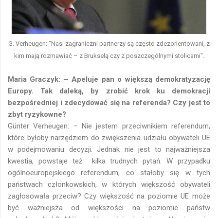
G. Verheugen: "Nasi zagraniczni partnerzy są często zdezorientowani, z
kim mają rozmawiać – z Brukselą czy z poszczególnymi stolicami".
Maria Graczyk: – Apeluje pan o większą demokratyzację
Europy. Tak daleką, by zrobić krok ku demokracji
bezpośredniej i zdecydować się na referenda? Czy jest to
zbyt ryzykowne?
Günter Verheugen: – Nie jestem przeciwnikiem referendum,
które byłoby narzędziem do zwiększenia udziału obywateli UE
w podejmowaniu decyzji. Jednak nie jest to najważniejsza
kwestia, powstaje też kilka trudnych pytań. W przypadku
ogólnoeuropejskiego referendum, co stałoby się w tych
państwach członkowskich, w których większość obywateli
zagłosowała przeciw? Czy większość na poziomie UE może
być ważniejsza od większości na poziomie państw