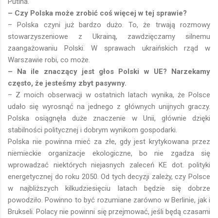
Putina.
– Czy Polska może zrobić coś więcej w tej sprawie?
– Polska czyni już bardzo dużo. To, że trwają rozmowy
stowarzyszeniowe z Ukrainą, zawdzięczamy silnemu
zaangażowaniu Polski. W sprawach ukraińskich rząd w
Warszawie robi, co może.
– Na ile znaczący jest głos Polski w UE? Narzekamy
często, że jesteśmy zbyt pasywny.
– Z moich obserwacji w ostatnich latach wynika, że Polsce
udało się wyrosnąć
na jednego z głównych unijnych graczy.
Polska osiągnęła duże znaczenie w Unii, głównie dzięki
stabilności politycznej i dobrym wynikom gospodarki.
Polska nie powinna mieć za złe, gdy jest krytykowana przez
niemieckie organizacje ekologiczne, bo nie zgadza się
wprowadzać niektórych niejasnych zaleceń KE dot. polityki
energetycznej do roku 2050. Od tych decyzji zależy, czy Polsce
w najbliższych kilkudziesięciu latach będzie się dobrze
powodziło. Powinno to być rozumiane zarówno w Berlinie, jak i
Brukseli. Polacy nie powinni się przejmować, jeśli będą czasami