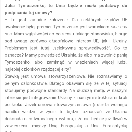
Julia Tymoszenko, to Unia będzie miała podstawy do
podpisania tej umowy?
– To jest zasadne założenie. Dla niektórych rządów UE
uwolnienie byłej premier Tymoszenko jest warunkiem
sine qua
non
. Mam wątpliwości do co sensu takiego stanowiska, biorąc
pod uwagę zarówno długofalowe interesy UE, jak i Ukrainy.
Problemem jest tutaj „selektywna sprawiedliwość”. Co to
oznacza? Mamy powiedzieć Ukrainie, że albo ma zwolnić panią
Tymoszenko, albo zamknąć w więzieniach więcej ludzi,
najlepiej członków rządzącej elity?
Stawką jest umowa stowarzyszeniowa. Nie rozmawiamy o
pełnym członkostwie. Dlatego obawiam się, że w tej sytuacji
stosujemy podwójne standardy. Na dłuższą metę, w naszym
interesie jest integrowanie Ukrainy z naszymi strukturami krok
po kroku. Jeżeli umowa stowarzyszeniowa (i strefa wolnego
handlu) wejdzie w życie, to będzie oznaczać, że Ukraina
dokonała nieodwracalnego wyboru, i że nie będzie już tkwić w
zawieszeniu między Unią Europejską a Unią Eurazjatycką